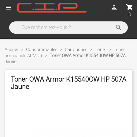
shopping_cart


0

Accueil
Consommables
Cartouches
Toner
Toner
compatible ARMOR
Toner OWA Armor K15540OW HP 507A
Jaune
Toner OWA Armor K15540OW HP 507A
Jaune