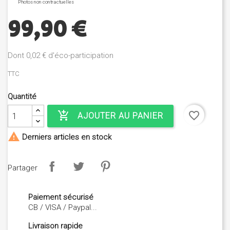
Photos non contractuelles
99,90 €
Dont 0,02 € d'éco-participation
TTC
Quantité
add_shopping_cart
favorite_border
AJOUTER AU PANIER

Derniers articles en stock
Partager
Paiement sécurisé
CB / VISA / Paypal...
Livraison rapide