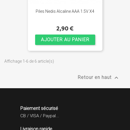
Piles Nedis Alcaline AAA 1.5V X4
2,90 €
AJOUTER AU PANIER
Affichage 1-6 de 6 article(s)

Retour en haut
Paiement sécurisé
CB / VISA / Paypal...
Livraison rapide