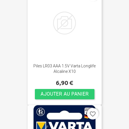
Piles LR03 AAA 1.5V Varta Longlife
Alcaline X10
6,90 €
AJOUTER AU PANIER
favorite_border