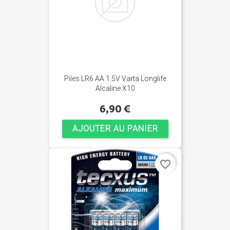
Piles LR6 AA 1.5V Varta Longlife
Alcaline X10
6,90 €
AJOUTER AU PANIER
favorite_border