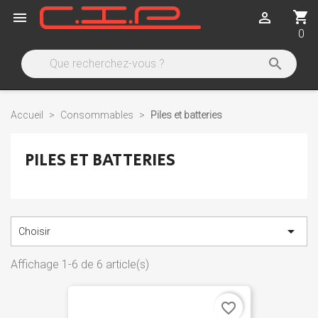
shopping_cart


0

Accueil
Consommables
Piles et batteries
PILES ET BATTERIES

Choisir
Affichage 1-6 de 6 article(s)
favorite_border