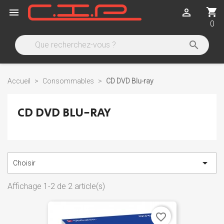
shopping_cart


0

Accueil
Consommables
CD DVD Blu-ray
CD DVD BLU-RAY

Choisir
Affichage 1-2 de 2 article(s)
favorite_border