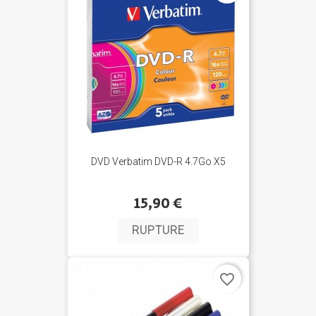
DVD Verbatim DVD-R 4.7Go X5
15,90 €
RUPTURE
favorite_border