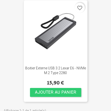
favorite_border
Boitier Externe USB 3.2 Lexar E6 - NVMe
M.2 Type 2280
15,90 €
AJOUTER AU PANIER
Affichage 1-1 de 1 article(s)