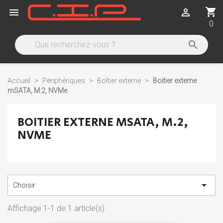
shopping_cart


0

Accueil
Périphériques
Boîtier externe
Boitier externe
mSATA, M.2, NVMe
BOITIER EXTERNE MSATA, M.2,
NVME

Choisir
Affichage 1-1 de 1 article(s)