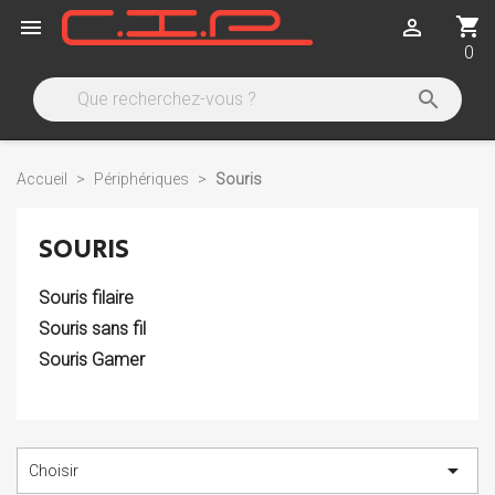
shopping_cart


0

Accueil
Périphériques
Souris
SOURIS
Souris filaire
Souris sans fil
Souris Gamer

Choisir