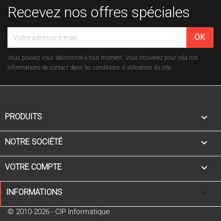
Recevez nos offres spéciales
Vous pouvez vous désinscrire à tout moment. Vous trouverez pour cela nos
informations de contact dans les conditions d'utilisation du site.

PRODUITS

NOTRE SOCIÉTÉ

VOTRE COMPTE
keyboard_arrow_down
INFORMATIONS
© 2010-2026 - CIP Informatique