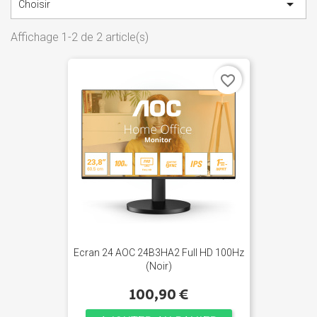

Choisir
Affichage 1-2 de 2 article(s)
favorite_border
Ecran 24 AOC 24B3HA2 Full HD 100Hz
(Noir)
100,90 €