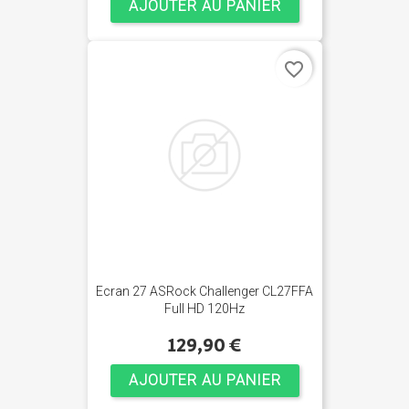
AJOUTER AU PANIER
favorite_border
Ecran 27 ASRock Challenger CL27FFA
Full HD 120Hz
129,90 €
AJOUTER AU PANIER