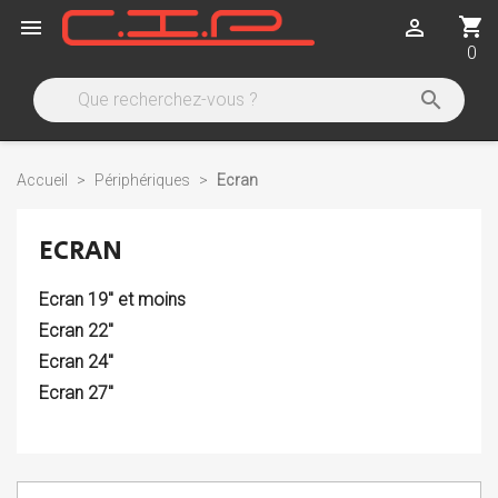
shopping_cart


0

Accueil
Périphériques
Ecran
ECRAN
Ecran 19" et moins
Ecran 22"
Ecran 24"
Ecran 27"