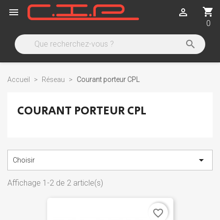
shopping_cart


0

Accueil
Réseau
Courant porteur CPL
COURANT PORTEUR CPL

Choisir
Affichage 1-2 de 2 article(s)
favorite_border