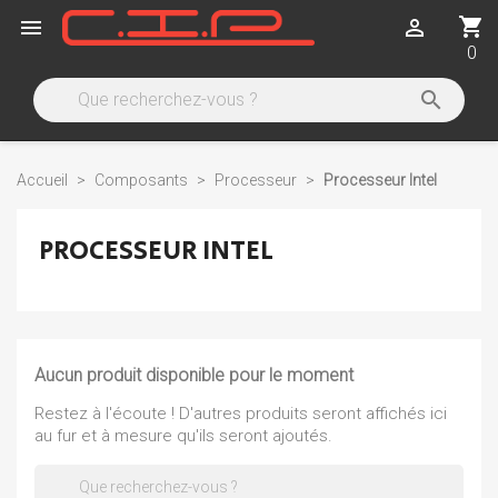
shopping_cart


0

Accueil
Composants
Processeur
Processeur Intel
PROCESSEUR INTEL
Aucun produit disponible pour le moment
Restez à l'écoute ! D'autres produits seront affichés ici
au fur et à mesure qu'ils seront ajoutés.