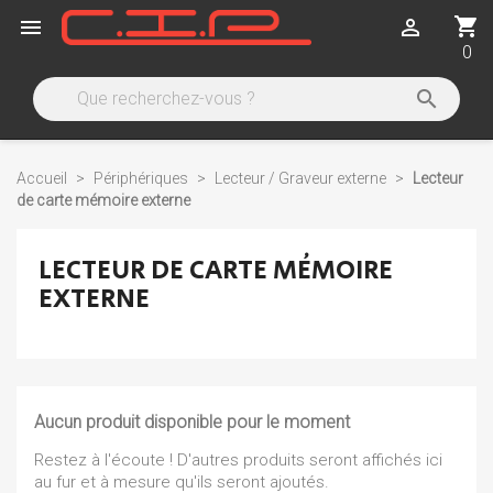
shopping_cart


0

Accueil
Périphériques
Lecteur / Graveur externe
Lecteur
de carte mémoire externe
LECTEUR DE CARTE MÉMOIRE
EXTERNE
Aucun produit disponible pour le moment
Restez à l'écoute ! D'autres produits seront affichés ici
au fur et à mesure qu'ils seront ajoutés.