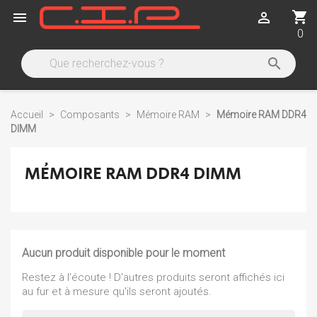
shopping_cart


0

Accueil
Composants
Mémoire RAM
Mémoire RAM DDR4
DIMM
MÉMOIRE RAM DDR4 DIMM
Aucun produit disponible pour le moment
Restez à l'écoute ! D'autres produits seront affichés ici
au fur et à mesure qu'ils seront ajoutés.