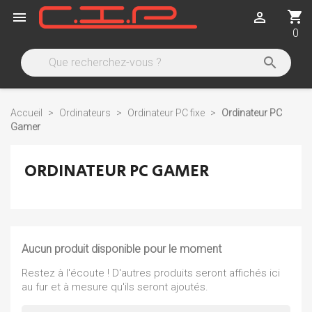
shopping_cart


0

Accueil
Ordinateurs
Ordinateur PC fixe
Ordinateur PC
Gamer
ORDINATEUR PC GAMER
Aucun produit disponible pour le moment
Restez à l'écoute ! D'autres produits seront affichés ici
au fur et à mesure qu'ils seront ajoutés.