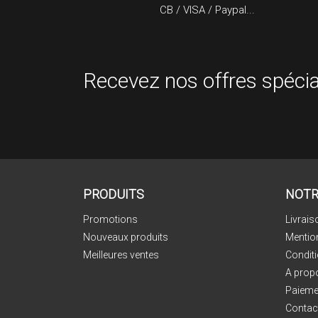
CB / VISA / Paypal...
Recevez nos offres spécia
PRODUITS
NOTR
Promotions
Livrais
Nouveaux produits
Mentio
Meilleures ventes
Conditi
A prop
Paieme
Contac