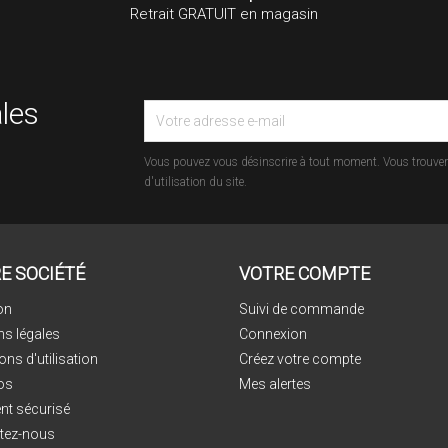
Retrait GRATUIT en magasin
les
Vous pouvez vous désinscrire à tout moment. Vous trouvere
d'utilisation du site.
E SOCIÉTÉ
VOTRE COMPTE
on
Suivi de commande
ns légales
Connexion
ons d'utilisation
Créez votre compte
os
Mes alertes
nt sécurisé
tez-nous