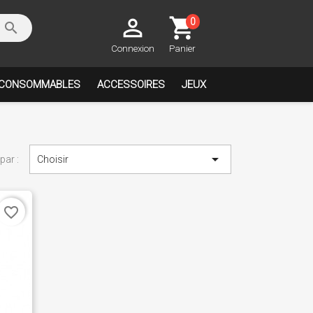

shopping_cart
0

Connexion
Panier
CONSOMMABLES
ACCESSOIRES
JEUX

 par :
Choisir
favorite_border