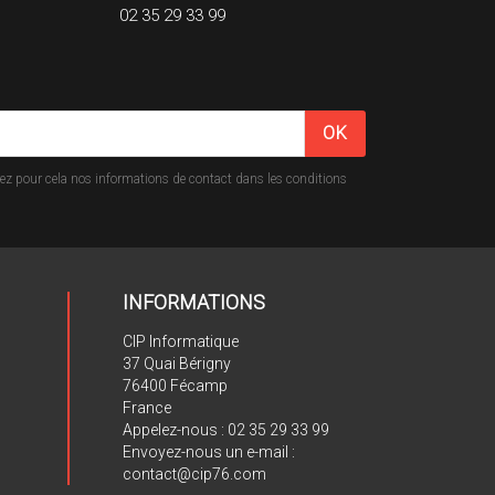
02 35 29 33 99
z pour cela nos informations de contact dans les conditions
INFORMATIONS
CIP Informatique
37 Quai Bérigny
76400 Fécamp
France
Appelez-nous :
02 35 29 33 99
Envoyez-nous un e-mail :
contact@cip76.com