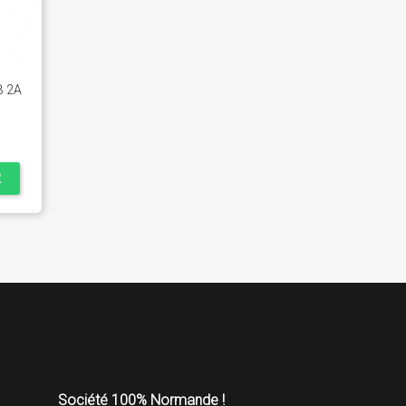
B 2A
R
Société 100% Normande !