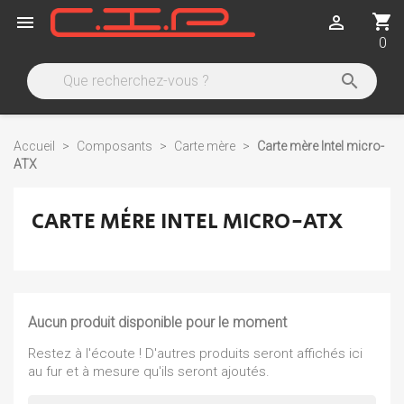
shopping_cart


0

Accueil
Composants
Carte mère
Carte mère Intel micro-
ATX
CARTE MÈRE INTEL MICRO-ATX
Aucun produit disponible pour le moment
Restez à l'écoute ! D'autres produits seront affichés ici
au fur et à mesure qu'ils seront ajoutés.