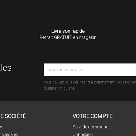
Livraison rapide
Retrait GRATUIT en magasin
les
Vous pouvez vous désinscrire à tout moment. Vous trouvere
d'utilisation du site.
E SOCIÉTÉ
VOTRE COMPTE
on
Suivi de commande
ns légales
Connexion