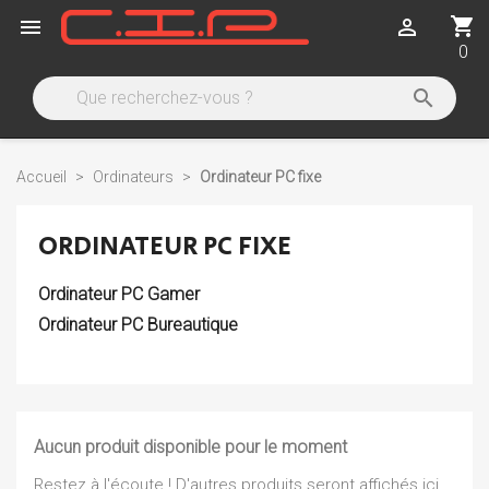
shopping_cart


0

Accueil
Ordinateurs
Ordinateur PC fixe
ORDINATEUR PC FIXE
Ordinateur PC Gamer
Ordinateur PC Bureautique
Aucun produit disponible pour le moment
Restez à l'écoute ! D'autres produits seront affichés ici