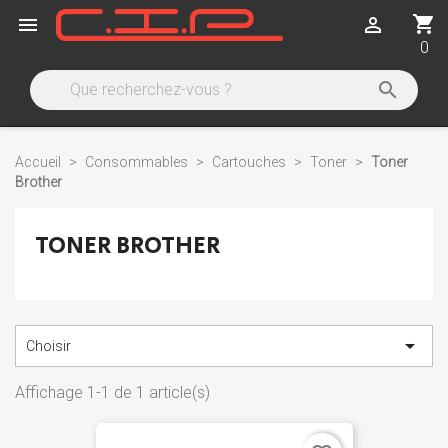
shopping_cart


0

Accueil
Consommables
Cartouches
Toner
Toner
Brother
TONER BROTHER

Choisir
Affichage 1-1 de 1 article(s)