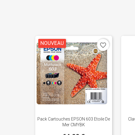
NOUVEAU
favorite_border
Pack Cartouches EPSON 603 Etoile De
Cla
Mer CMYBK