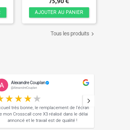
75,90 €
R
AJOUTER AU PANIER
Tous les produits

Alexandre Couplan
Arthur
@AlexandreCouplan
@ArthurP
cueil très bonne, le remplacement de l'écran
e mon Crosscall core X3 réalisé dans le délai
annoncé et le travail est de qualité !