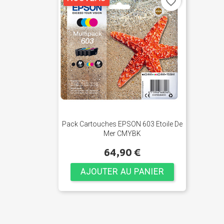
favorite_border
Pack Cartouches EPSON 603 Etoile De
Mer CMYBK
64,90 €
AJOUTER AU PANIER