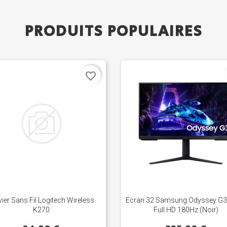
PRODUITS POPULAIRES
favorite_border
vier Sans Fil Logitech Wireless
Ecran 32 Samsung Odyssey G
K270
Full HD 180Hz (Noir)