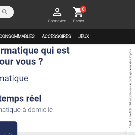

shopping_cart
0

Connexion
Panier
CONSOMMABLES
ACCESSOIRES
JEUX
