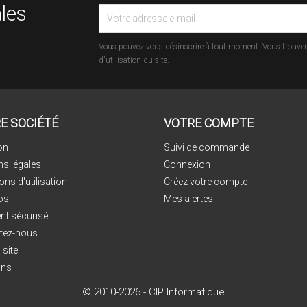
les
Vous pouvez vous désinscrire à tout moment. Vous trouvere
d'utilisation du site.
E SOCIÉTÉ
VOTRE COMPTE
on
Suivi de commande
ns légales
Connexion
ons d'utilisation
Créez votre compte
os
Mes alertes
nt sécurisé
tez-nous
 site
ins
© 2010-2026 - CIP Informatique