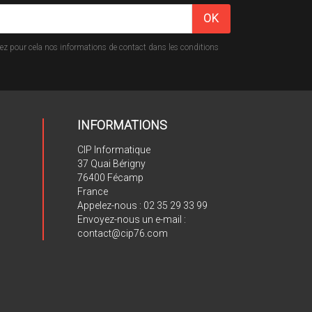
z pour cela nos informations de contact dans les conditions
INFORMATIONS
CIP Informatique
37 Quai Bérigny
76400 Fécamp
France
Appelez-nous :
02 35 29 33 99
Envoyez-nous un e-mail :
contact@cip76.com