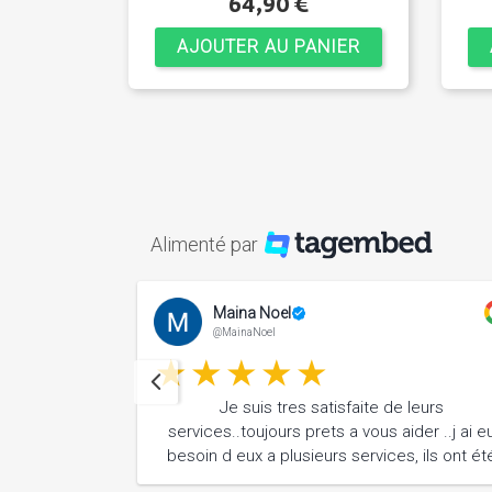
64,90 €
AJOUTER AU PANIER
Alimenté par
Maina Noel
@MainaNoel
Je suis tres satisfaite de leurs
services..toujours prets a vous aider ..j ai e
e)
besoin d eux a plusieurs services, ils ont ét
tres agréables, à l ecoute et surtout tres