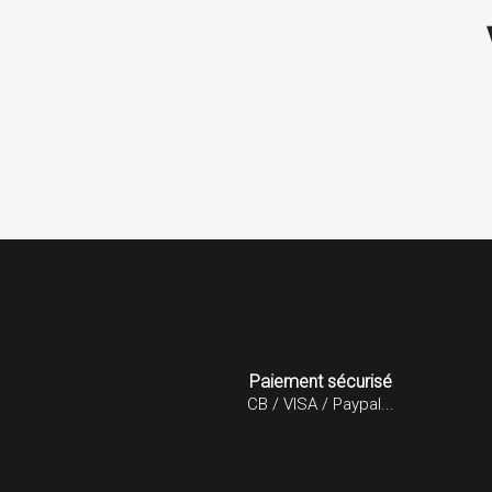
professionnels
Ils n hesitent pas,a vous rendre service san
vous demander de l argent en retour...a
recommander
Paiement sécurisé
CB / VISA / Paypal...