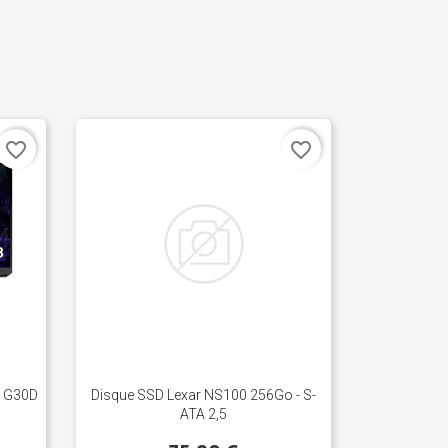
favorite_border
favorite_border
3 G30D
Disque SSD Lexar NS100 256Go - S-
ATA 2,5