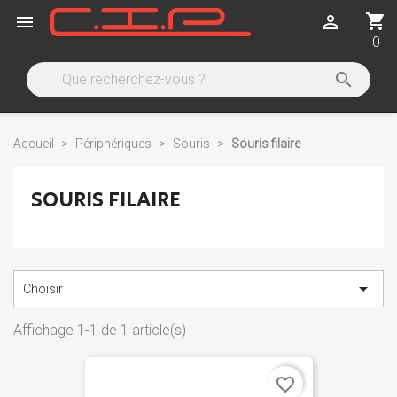
shopping_cart


0

Accueil
Périphériques
Souris
Souris filaire
SOURIS FILAIRE

Choisir
Affichage 1-1 de 1 article(s)
favorite_border