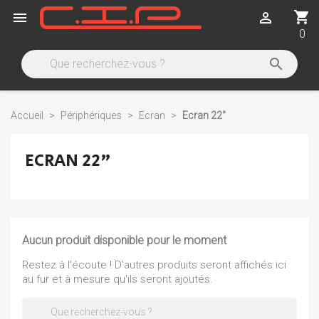
shopping_cart


0

Accueil
Périphériques
Ecran
Ecran 22"
ECRAN 22"
Aucun produit disponible pour le moment
Restez à l'écoute ! D'autres produits seront affichés ici
au fur et à mesure qu'ils seront ajoutés.