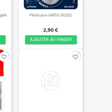
glife
Pile Bouton VARTA CR2032
2,90 €
R
AJOUTER AU PANIER
favorite_border
favorite_border