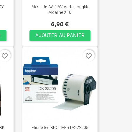
GY
Piles LR6 AA 1.5V Varta Longlife
Alcaline X10
6,90 €
R
AJOUTER AU PANIER
favorite_border
favorite_border
 BK
Etiquettes BROTHER DK-22205