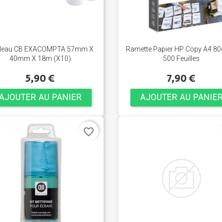
leau CB EXACOMPTA 57mm X
Ramette Papier HP Copy A4 8
40mm X 18m (x10)
500 Feuilles
5,90 €
7,90 €
AJOUTER AU PANIER
AJOUTER AU PANIE
favorite_border