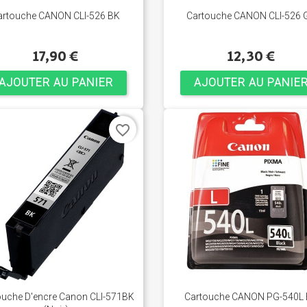
artouche CANON CLI-526 BK
Cartouche CANON CLI-526 
17,90 €
12,30 €
AJOUTER AU PANIER
AJOUTER AU PANIE
favorite_border
ouche D'encre Canon CLI-571BK
Cartouche CANON PG-540L