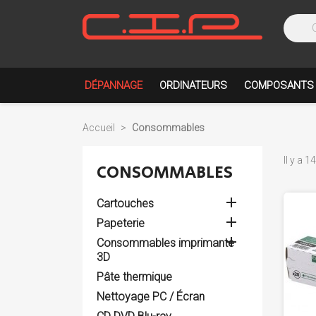
DÉPANNAGE
ORDINATEURS
COMPOSANTS
Accueil
Consommables
Il y a 1
CONSOMMABLES

Cartouches

Papeterie

Consommables imprimante
3D
Pâte thermique
Nettoyage PC / Écran