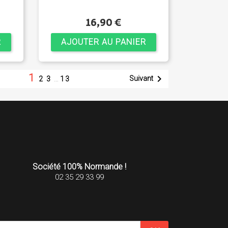
16,90 €
R
AJOUTER AU PANIER
1

Suivant
2
3
…
13
Société 100% Normande !
02 35 29 33 99