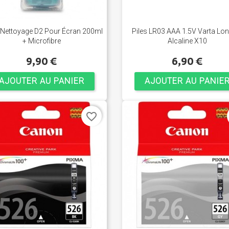
e Nettoyage D2 Pour Écran 200ml
Piles LR03 AAA 1.5V Varta Lon
+ Microfibre
Alcaline X10
9,90 €
6,90 €
AJOUTER AU PANIER
AJOUTER AU PANIE
favorite_border