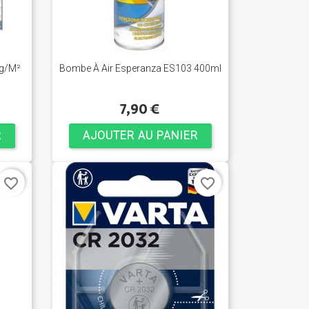
0g/m²
Bombe À Air Esperanza ES103 400ml
7,90 €
R
AJOUTER AU PANIER
favorite_border
favorite_border