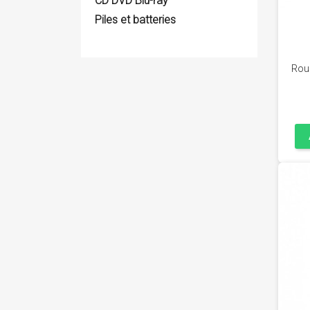
CD DVD Blu-ray
Piles et batteries
Rou