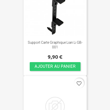
Support Carte Graphique Lian Li GB-
001
9,90 €
AJOUTER AU PANIER
favorite_border