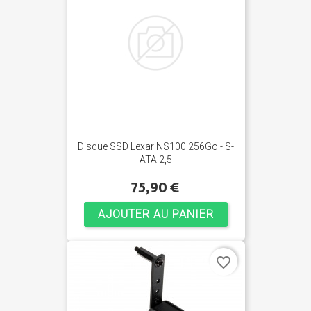
Disque SSD Lexar NS100 256Go - S-
ATA 2,5
75,90 €
AJOUTER AU PANIER
favorite_border