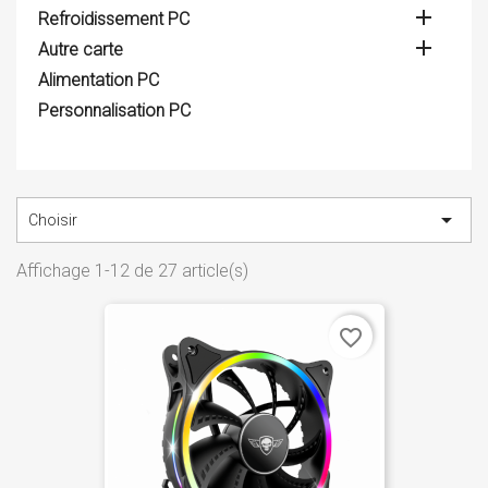

Refroidissement PC

Autre carte
Alimentation PC
Personnalisation PC

Choisir
Affichage 1-12 de 27 article(s)
favorite_border