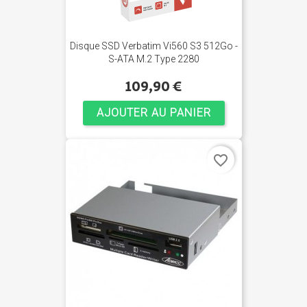
Disque SSD Verbatim Vi560 S3 512Go -
S-ATA M.2 Type 2280
109,90 €
AJOUTER AU PANIER
favorite_border