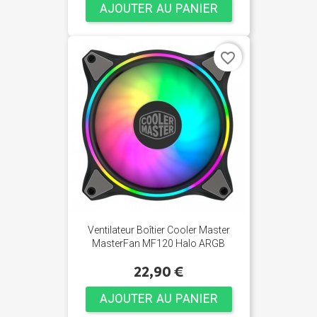
AJOUTER AU PANIER
favorite_border
Ventilateur Boîtier Cooler Master
MasterFan MF120 Halo ARGB
22,90 €
AJOUTER AU PANIER