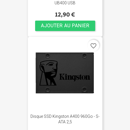
UB400 USB
12,90 €
AJOUTER AU PANIER
favorite_border
Disque SSD Kingston A400 960Go - S-
ATA 2,5