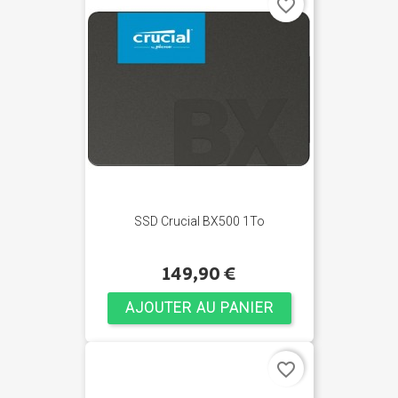
favorite_border
SSD Crucial BX500 1To
149,90 €
AJOUTER AU PANIER
favorite_border