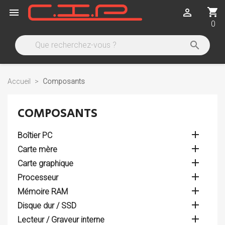
shopping_cart


0

Accueil
Composants
COMPOSANTS

Boîtier PC

Carte mère

Carte graphique

Processeur

Mémoire RAM

Disque dur / SSD

Lecteur / Graveur interne