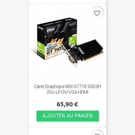
favorite_border
Carte Graphique MSI GT710 2GD3H
2Go LP DVI VGA HDMI
65,90 €
AJOUTER AU PANIER