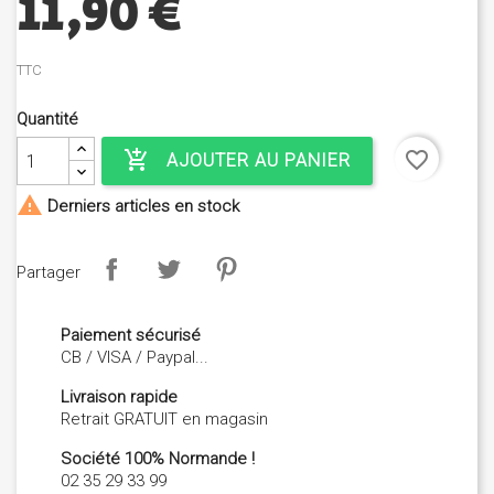
11,90 €
TTC
Quantité
add_shopping_cart
favorite_border
AJOUTER AU PANIER

Derniers articles en stock
Partager
Paiement sécurisé
CB / VISA / Paypal...
Livraison rapide
Retrait GRATUIT en magasin
Société 100% Normande !
02 35 29 33 99