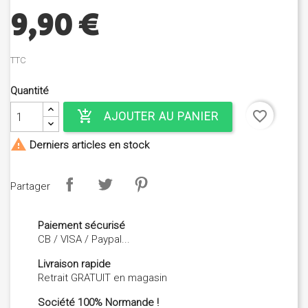
9,90 €
TTC
Quantité
add_shopping_cart
favorite_border
AJOUTER AU PANIER

Derniers articles en stock
Partager
Paiement sécurisé
CB / VISA / Paypal...
Livraison rapide
Retrait GRATUIT en magasin
Société 100% Normande !